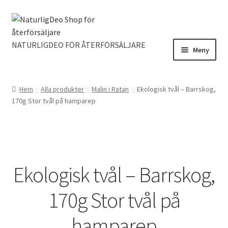
Hoppa
Hoppa
till
till
navigering
innehåll
NATURLIGDEO FÖR ÅTERFÖRSÄLJARE
Meny
Hem
Alla produkter
Malin i Ratan
Ekologisk tvål – Barrskog,
170g Stor tvål på hamparep
Ekologisk tvål – Barrskog,
170g Stor tvål på
hamparep