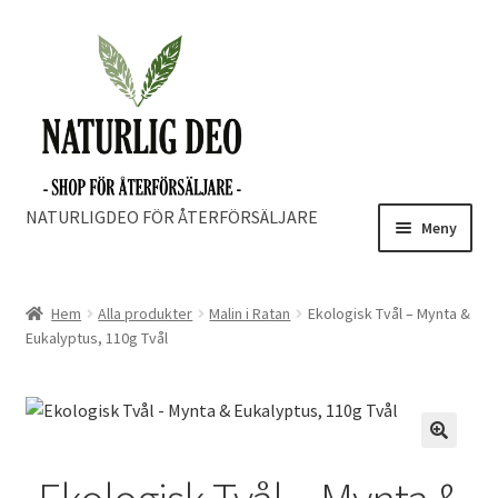
Hoppa
Hoppa
till
till
navigering
innehåll
NATURLIGDEO FÖR ÅTERFÖRSÄLJARE
Meny
Hem
Alla produkter
Malin i Ratan
Ekologisk Tvål – Mynta &
Eukalyptus, 110g Tvål
🔍