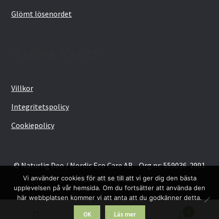
Glömt lösenordet
VILLKOR & POLICIES
Villkor
Integritetspolicy
Cookiepolicy
© Naturlig Deo / Nordic Eco Care AB - Org.nr: 559036-2991
Integritetspolicy
Vi använder cookies för att se till att vi ger dig den bästa
upplevelsen på vår hemsida. Om du fortsätter att använda den
här webbplatsen kommer vi att anta att du godkänner detta.
0
OK
Läs mer