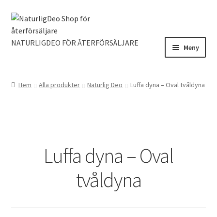
Hoppa
Hoppa
till
till
navigering
innehåll
NATURLIGDEO FÖR ÅTERFÖRSÄLJARE
Meny
Hem
Alla produkter
Naturlig Deo
Luffa dyna – Oval tvåldyna
Luffa dyna – Oval
tvåldyna